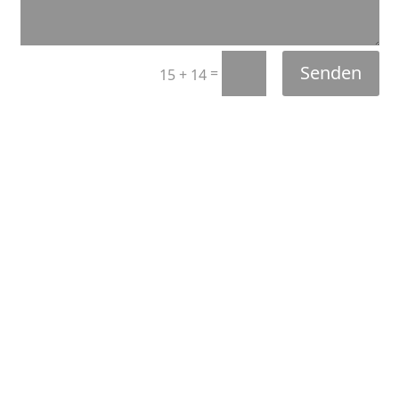
Senden
=
15 + 14