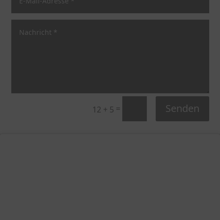
Senden
=
12 + 5